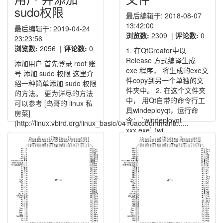
sudo权限
最后编辑于: 2018-08-07
13:42:00
最后编辑于: 2019-04-24
浏览数:
2309
|
评论数:
0
23:23:56
浏览数:
2056
|
评论数:
0
1. 在QtCreator中以
Release 方式编译生成
添加用户 首先登录 root 账
exe 程序， 将生成的exe文
号 添加 sudo 权限 这里介
件copy到另一个单独的文
绍一种简单添加 sudo 权限
件夹中。 2. 在这个文件夹
的方法。 更为详尽的方法
中， 用Qt自带的命令行工
可以参考 [鸟哥的 linux 私
具windeployqt，运行命
房菜]
令： `windeployqt
(http://linux.vbird.org/linux_basic/0410accountmana......
xxx.exe` (wi......