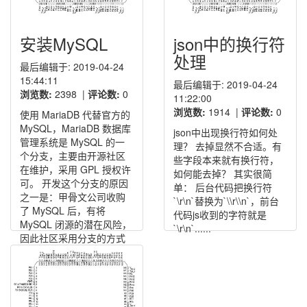
安装MySQL
json中的换行符
处理
最后编辑于: 2019-04-24
15:44:11
最后编辑于: 2019-04-24
浏览数:
2398
|
评论数:
0
11:22:00
浏览数:
1914
|
评论数:
0
使用 MariaDB 代替官方的
MySQL，MariaDB 数据库
json中出现换行符如何处
管理系统是 MySQL 的一
理？ 去掉显然不合适。有
个分支，主要由开源社区
些字段本来就有换行符，
在维护，采用 GPL 授权许
如何能去掉？ 其实很简
可。 开发这个分支的原因
单： 后台代码把换行符
之一是：甲骨文公司收购
`\r\n`替换为`\\r\\n`，前台
了 MySQL 后，有将
代码js收到的字符就是
MySQL 闭源的潜在风险，
`\r\n`......
因此社区采用分支的方式
来避......