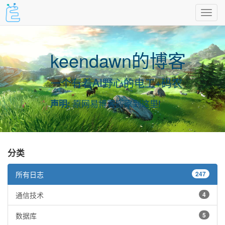
keendawn的博客
一个有着AI野心的电工+码农
原网易博客搬家到这里!
声明:
分类
所有日志
247
通信技术
4
数据库
5